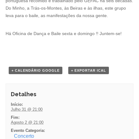
portuguesa recolhido e trabalhado pelo GEFAC há seis décadas.
a
Do Minho, a Trás-os-Montes, às Beiras e às ilhas, este grupo
leva para o baile, as manifestações da nossa gente.
v
e
Há Oficina de Dança e Baile sexta e domingo !! Juntem-se!
g
a
ç
ã
+ CALENDÁRIO GOOGLE
+ EXPORTAR ICAL
o
Detalhes
Início:
Julho 31 @ 21:00
Fim:
Agosto 2 @ 21:00
Evento Categoria:
Concerto