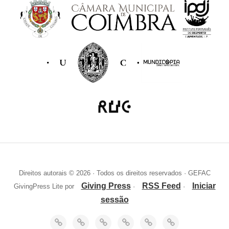
a
ç
ã
o
Direitos autorais © 2026 · Todos os direitos reservados · GEFAC
Giving Press
RSS Feed
Iniciar
GivingPress Lite por
·
·
sessão