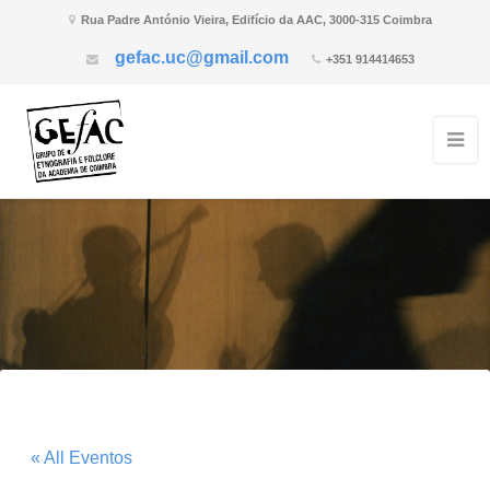
Rua Padre António Vieira, Edifício da AAC, 3000-315 Coimbra
gefac.uc@gmail.com
+351 914414653
« All Eventos