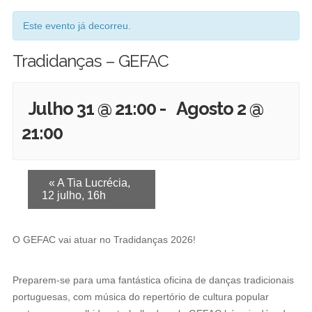
Este evento já decorreu.
Tradidanças – GEFAC
Julho 31 @ 21:00
-
Agosto 2 @
21:00
E
«
A Tia Lucrécia,
12 julho, 16h
v
e
O GEFAC vai atuar no Tradidanças 2026!
n
t
Preparem-se para uma fantástica oficina de danças tradicionais
o
portuguesas, com música do repertório de cultura popular
N