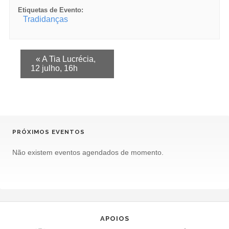
Etiquetas de Evento:
Tradidanças
E
«
A Tia Lucrécia,
12 julho, 16h
v
e
n
t
PRÓXIMOS EVENTOS
o
N
Não existem eventos agendados de momento.
a
v
e
g
APOIOS