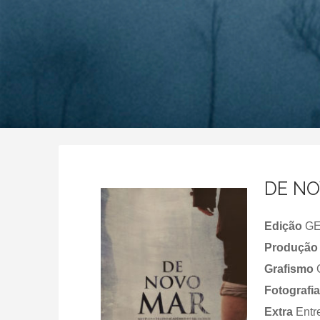
DE N
Edição
GE
Produção
Grafismo
Fotografi
Extra
Entre