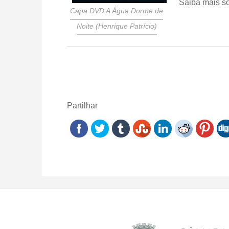
Saiba mais s
Capa DVD A Água Dorme de
Noite (Henrique Patrício)
Partilhar