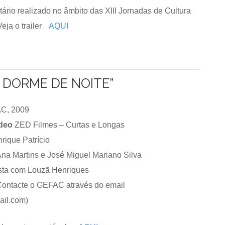
rio realizado no âmbito das XIII Jornadas de Cultura
eja o trailer
AQUI
A DORME DE NOITE”
C, 2009
deo
ZED Filmes – Curtas e Longas
rique Patrício
na Martins e José Miguel Mariano Silva
sta com Louzã Henriques
ontacte o GEFAC através do email
il.com)