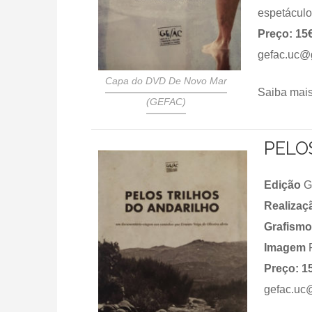
espetáculo
Preço: 15
gefac.uc@
Capa do DVD De Novo Mar
Saiba mais
(GEFAC)
PELO
Edição
G
Realiza
Grafismo
Imagem
R
Preço: 1
gefac.uc