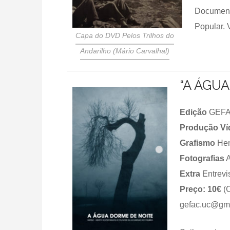
Documentá
Popular. V
Capa do DVD Pelos Trilhos do
Andarilho (Mário Carvalhal)
“A ÁGU
Edição
GEFA
Produção Ví
Grafismo
Hen
Fotografias
A
Extra
Entrevi
Preço: 10€
(C
gefac.uc@gma