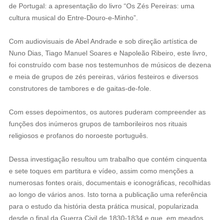
de Portugal: a apresentação do livro “Os Zés Pereiras: uma
cultura musical do Entre-Douro-e-Minho”.
️Com audiovisuais de Abel Andrade e sob direção artística de
Nuno Dias, Tiago Manuel Soares e Napoleão Ribeiro, este livro,
foi construído com base nos testemunhos de músicos de dezena
e meia de grupos de zés pereiras, vários festeiros e diversos
construtores de tambores e de gaitas-de-fole.
Com esses depoimentos, os autores puderam compreender as
funções dos inúmeros grupos de tamborileiros nos rituais
religiosos e profanos do noroeste português.
️Dessa investigação resultou um trabalho que contém cinquenta
e sete toques em partitura e vídeo, assim como menções a
numerosas fontes orais, documentais e iconográficas, recolhidas
ao longo de vários anos. Isto torna a publicação uma referência
para o estudo da história desta prática musical, popularizada
desde o final da Guerra Civil de 1830-1834 e que, em meados