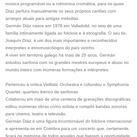
música programável ou a rolmónica cromática, para os quais
Díaz perfura manualmente os seus próprios cartões com
arranjos atuais para antigas melodias.
Germán Diáz nasce em 1978 em Valladolid, no seio de uma
família intimamente ligada ao folclore e à etnografia. O seu tio,
Joaquín Díaz, é um dos mais importantes e reconhecidos
interpretes e etnomusicólogos do país vizinho.
A viver em território galego há mais de 20 anos, Germán
estudou sanfona com os grandes mestres europeus e atuou no
mundo inteiro com inúmeras formações e intérpretes.
Pertenceu à mítica Viellistic Orchestra e cofundou o Symphonía
Quartet, quarteto ibérico de sanfonas.
Colaborou em mais de uma centena de gravações discográficas,
editou inúmeras obras como solista e compôs bandas sonoras
para cinema, teatro e televisão.
Germán Diáz é uma figura incontornável do folclore internacional
e apresenta-se em Coimbra para um concerto que, certamente,
ficará na memória de todos aqueles que tiverem a oportunidade