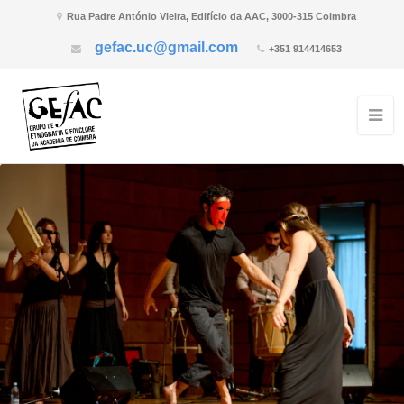
Rua Padre António Vieira, Edifício da AAC, 3000-315 Coimbra
gefac.uc@gmail.com
+351 914414653