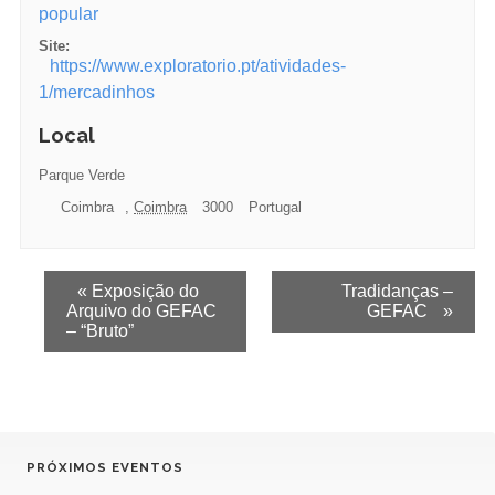
popular
Site:
https://www.exploratorio.pt/atividades-
1/mercadinhos
Local
Parque Verde
Coimbra
,
Coimbra
3000
Portugal
E
«
Exposição do
Tradidanças –
Arquivo do GEFAC
GEFAC
»
v
– “Bruto”
e
n
t
o
PRÓXIMOS EVENTOS
N