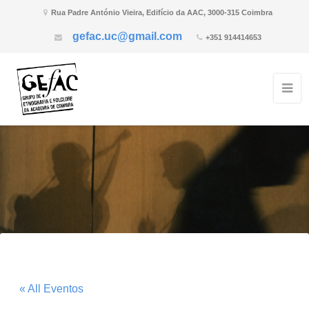
Rua Padre António Vieira, Edifício da AAC, 3000-315 Coimbra
gefac.uc@gmail.com
+351 914414653
« All Eventos