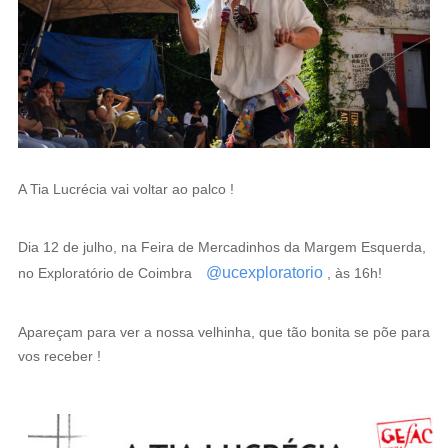
a
v
e
g
a
ç
A Tia Lucrécia vai voltar ao palco !
ã
o
Dia 12 de julho, na Feira de Mercadinhos da Margem Esquerda,
@ucexploratorio
no Exploratório de Coimbra
, às 16h!
Apareçam para ver a nossa velhinha, que tão bonita se põe para
vos receber !