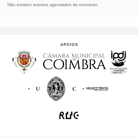
Não existem eventos agendados de momento.
a
v
e
g
APOIOS
a
ç
ã
o