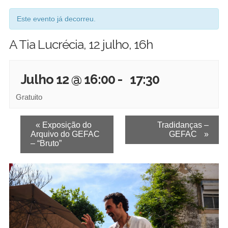
Este evento já decorreu.
A Tia Lucrécia, 12 julho, 16h
Julho 12 @ 16:00
-
17:30
Gratuito
E
«
Exposição do
Tradidanças –
Arquivo do GEFAC
GEFAC
»
v
– “Bruto”
e
n
t
o
N