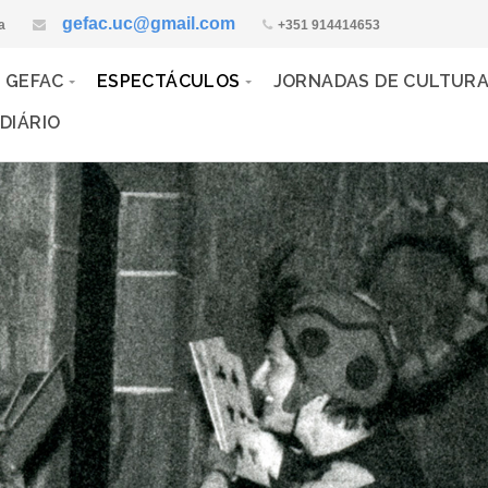
gefac.uc@gmail.com
a
+351 914414653
 GEFAC
ESPECTÁCULOS
JORNADAS DE CULTUR
DIÁRIO