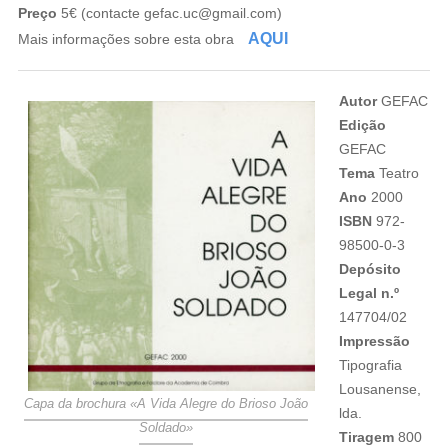
Preço
5€ (contacte gefac.uc@gmail.com)
AQUI
Mais informações sobre esta obra
Autor
GEFAC
Edição
GEFAC
Tema
Teatro
Ano
2000
ISBN
972-
98500-0-3
Depósito
Legal n.º
147704/02
Impressão
Tipografia
Lousanense,
Capa da brochura «A Vida Alegre do Brioso João
lda.
Soldado»
Tiragem
800