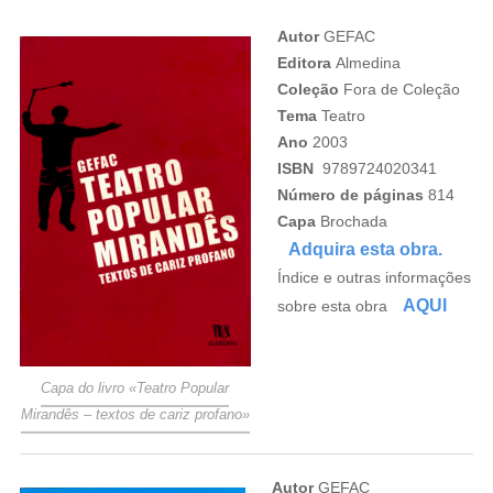
Autor
GEFAC
Editora
Almedina
Coleção
Fora de Coleção
Tema
Teatro
Ano
2003
ISBN
9789724020341
Número de páginas
814
Capa
Brochada
Adquira esta obra.
Índice e outras informações
AQUI
sobre esta obra
Capa do livro «Teatro Popular
Mirandês – textos de cariz profano»
Autor
GEFAC