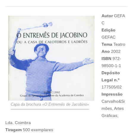
Autor
GEFA
C
Edição
GEFAC
Tema
Teatro
Ano
2002
ISBN
972-
98500-1-1
Depósito
Legal n.º
177505/02
Impressão
Carvalho&Si
Capa da brochura «O Entremês de Jacobino»
mões, Artes
Gráficas,
Lda. Coimbra
Tiragem
500 exemplares