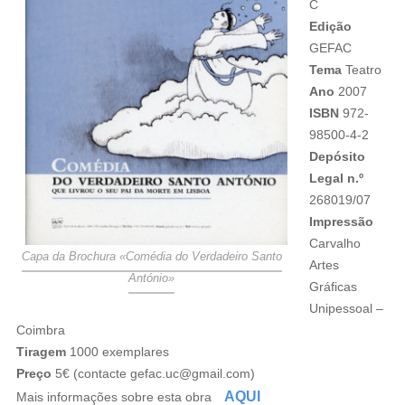
C
Edição
GEFAC
Tema
Teatro
Ano
2007
ISBN
972-
98500-4-2
Depósito
Legal n.º
268019/07
Impressão
Carvalho
Capa da Brochura «Comédia do Verdadeiro Santo
Artes
António»
Gráficas
Unipessoal –
Coimbra
Tiragem
1000 exemplares
Preço
5€ (contacte gefac.uc@gmail.com)
AQUI
Mais informações sobre esta obra