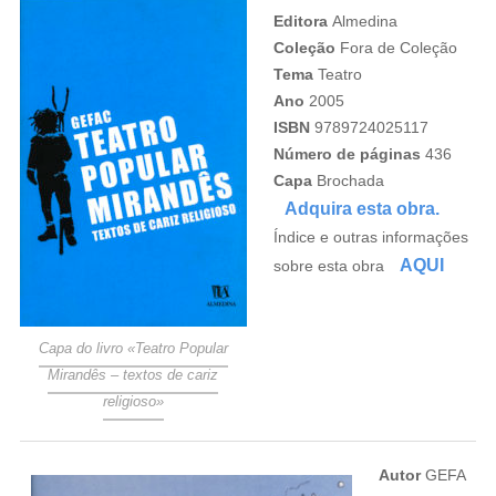
Editora
Almedina
Coleção
Fora de Coleção
Tema
Teatro
Ano
2005
ISBN
9789724025117
Número de páginas
436
Capa
Brochada
Adquira esta obra.
Índice e outras informações
AQUI
sobre esta obra
Capa do livro «Teatro Popular
Mirandês – textos de cariz
religioso»
Autor
GEFA