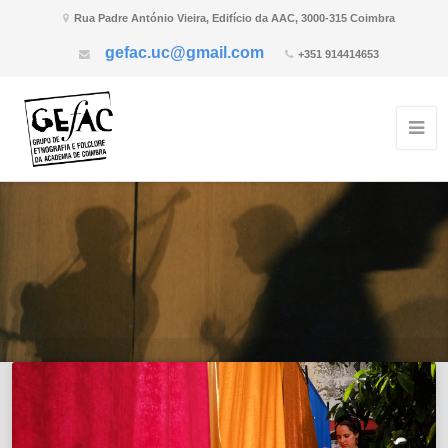
Rua Padre António Vieira, Edifício da AAC, 3000-315 Coimbra
gefac.uc@gmail.com
+351 914414653