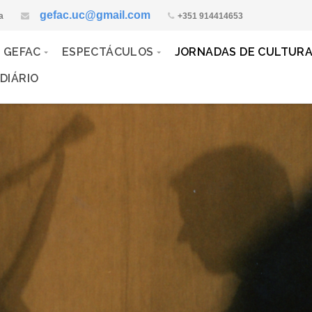
gefac.uc@gmail.com
a
+351 914414653
 GEFAC
ESPECTÁCULOS
JORNADAS DE CULTUR
DIÁRIO