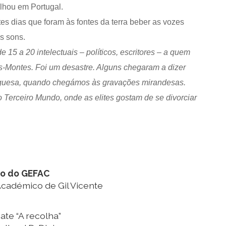
lhou em Portugal.
tes dias que foram às fontes da terra beber as vozes
s sons.
15 a 20 intelectuais – políticos, escritores – a quem
os-Montes. Foi um desastre. Alguns chegaram a dizer
tuguesa, quando chegámos às gravações mirandesas.
Terceiro Mundo, onde as elites gostam de se divorciar
ção do GEFAC
Académico de Gil Vicente
ate “A recolha”