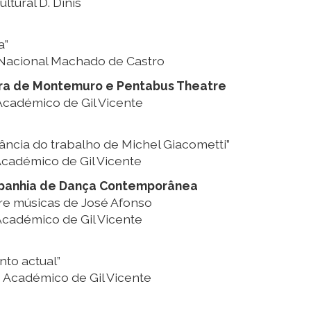
ltural D. Dinis
a”
 Nacional Machado de Castro
rra de Montemuro e Pentabus Theatre
Académico de Gil Vicente
ância do trabalho de Michel Giacometti”
Académico de Gil Vicente
panhia de Dança Contemporânea
re músicas de José Afonso
Académico de Gil Vicente
to actual”
 Académico de Gil Vicente