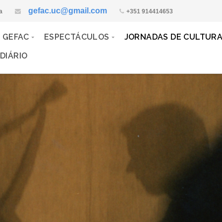
gefac.uc@gmail.com
a
+351 914414653
 GEFAC
ESPECTÁCULOS
JORNADAS DE CULTUR
DIÁRIO