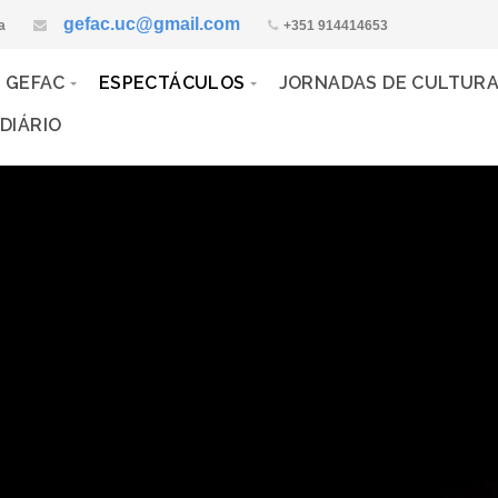
gefac.uc@gmail.com
a
+351 914414653
 GEFAC
ESPECTÁCULOS
JORNADAS DE CULTUR
DIÁRIO