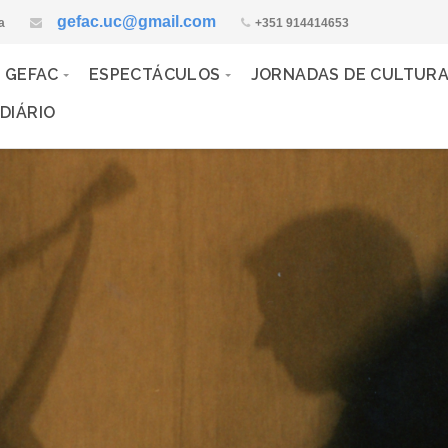
gefac.uc@gmail.com
a
+351 914414653
 GEFAC
ESPECTÁCULOS
JORNADAS DE CULTUR
DIÁRIO