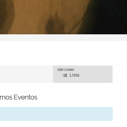
VER COMO
N
Lista
a
imos Eventos
v
e
g