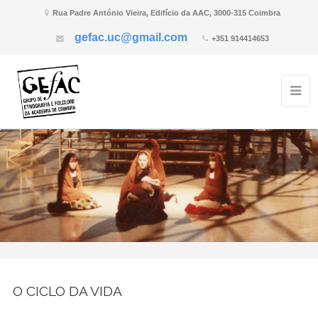
Rua Padre António Vieira, Edifício da AAC, 3000-315 Coimbra
gefac.uc@gmail.com
+351 914414653
O CICLO DA VIDA