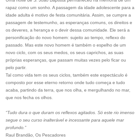
Uma noite de S. João Baptista permaneceu na memória de um
rapaz como um sonho. A passagem da idade adolescente para a
idade adulta é motivo de festa comunitária. Assim, se cumpre a
passagem de testemunho, as esperanças comuns, os direitos e
os deveres, a herança e o devir dessa comunidade. Ele será a
personificação do novo homem: sujeito ao tempo, reflexo do
passado. Mas este novo homem é também o espelho de um
novo ciclo, com os seus medos, os seus caprichos, as suas
próprias esperanças, que passam muitas vezes pelo ficar ou
pelo partir.
Tal como vida tem os seus ciclos, também este espectáculo é
composto por esse eterno retorno onde tudo começa e tudo
acaba, partindo da terra, que nos olha, e mergulhando no mar,
que nos fecha os olhos.
“Tudo dura o que duram os reflexos agitados. Só este rio imenso
segue o seu curso inalterável e incessante para aquele mar
profundo.”
Raul Brandão, Os Pescadores