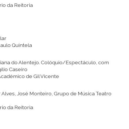
io da Reitoria
lar
Paulo Quintela
iana do Alentejo. Colóquio/Espectáculo, com
ílio Caseiro
Académico de Gil Vicente
or Alves, José Monteiro, Grupo de Música Teatro
io da Reitoria