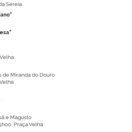
da Sereia
jano”
desa”
 Velha
s de Miranda do Douro
 Velha
a
sã e Magusto
5h00, Praça Velha