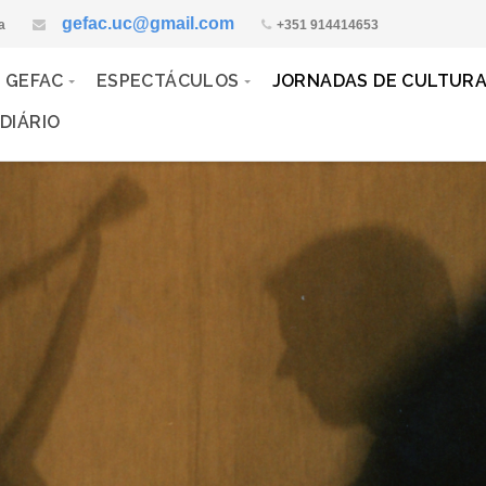
gefac.uc@gmail.com
a
+351 914414653
 GEFAC
ESPECTÁCULOS
JORNADAS DE CULTUR
DIÁRIO