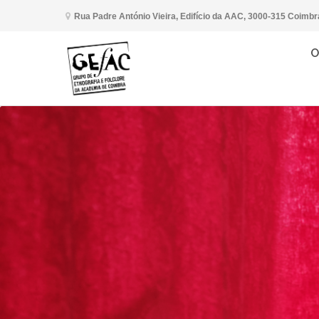
Rua Padre António Vieira, Edifício da AAC, 3000-315 Coimbr
O