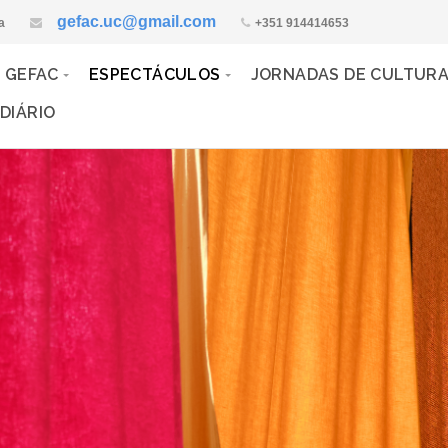
gefac.uc@gmail.com
a
+351 914414653
 GEFAC
ESPECTÁCULOS
JORNADAS DE CULTUR
DIÁRIO