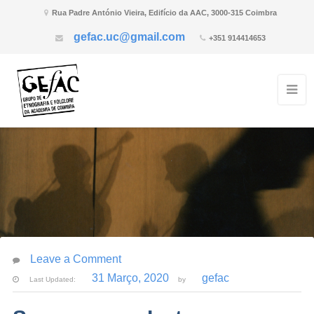
Rua Padre António Vieira, Edifício da AAC, 3000-315 Coimbra
gefac.uc@gmail.com
+351 914414653
Leave a Comment
31 Março, 2020
gefac
Last Updated:
by