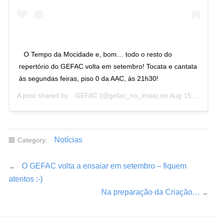
O Tempo da Mocidade e, bom… todo o resto do
repertório do GEFAC volta em setembro! Tocata e cantata
às segundas feiras, piso 0 da AAC, às 21h30!
A post shared by
GEFAC
(@gefac_no_insta) on
Aug 15, 2019 at 12:46pm PDT
Notícias
Category:
O GEFAC volta a ensaiar em setembro – fiquem
←
atentos :-)
Na preparação da Criação…
→