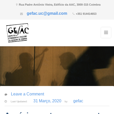
Rua Padre António Vieira, Edifício da AAC, 3000-315 Coimbra
gefac.uc@gmail.com
+351 914414653
Leave a Comment
31 Março, 2020
gefac
Last Updated:
by