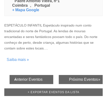
Padre António Vieira, nº1
Coimbra
,
Portugal
+ Mapa Google
ESPETÁCULO INFANTIL Espetáculo inspirado num conto
tradicional do norte de Portugal. As lendas de mouras
encantadas e seres fantásticos povoam todo o país. Do norte
conheço de perto, desde criança, algumas histórias que se
contam sobre estes locais.…
Saiba mais »
Eventos
«
Anterior Eventos
Próximo Eventos
»
Lista
+ EXPORTAR EVENTOS DA LISTA
de
Navegação