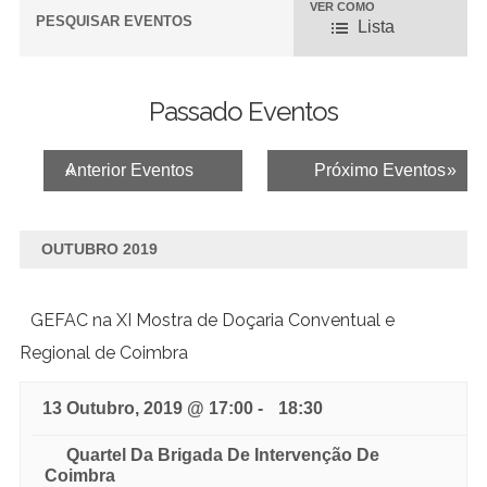
VER COMO
N
PESQUISAR EVENTOS
Lista
a
v
Passado Eventos
e
g
Eventos
«
Anterior Eventos
Próximo Eventos
»
a
Lista
ç
de
ã
OUTUBRO 2019
Navegação
o
d
GEFAC na XI Mostra de Doçaria Conventual e
e
Regional de Coimbra
e
13 Outubro, 2019 @ 17:00
-
18:30
v
e
Quartel Da Brigada De Intervenção De
Coimbra