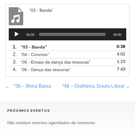
“03 - Banda”
Reprodutor
00:00
00:00
de
áudio
0:38
1.
“03 - Banda”
4:01
2.
“04 - Convívio”
1:23
3.
“05 - Ensaio da dança das tesouras”
7:43
4.
“06 - Dança das tesouras”
*36 – Beira Baixa
*48 – Gralheira, Douro Litoral
←
→
PRÓXIMOS EVENTOS
Não existem eventos agendados de momento.