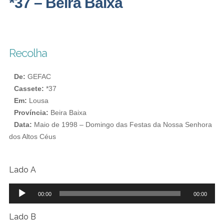
*37 – Beira Baixa
Recolha
De:
GEFAC
Cassete:
*37
Em:
Lousa
Província:
Beira Baixa
Data:
Maio de 1998 – Domingo das Festas da Nossa Senhora
dos Altos Céus
Lado A
Reprodutor
00:00
00:00
de
áudio
Lado B