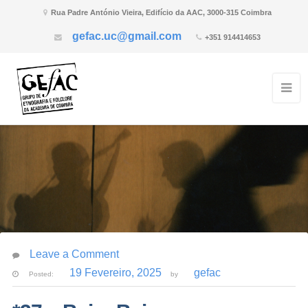
Rua Padre António Vieira, Edifício da AAC, 3000-315 Coimbra
gefac.uc@gmail.com
+351 914414653
Leave a Comment
19 Fevereiro, 2025
gefac
Posted:
by