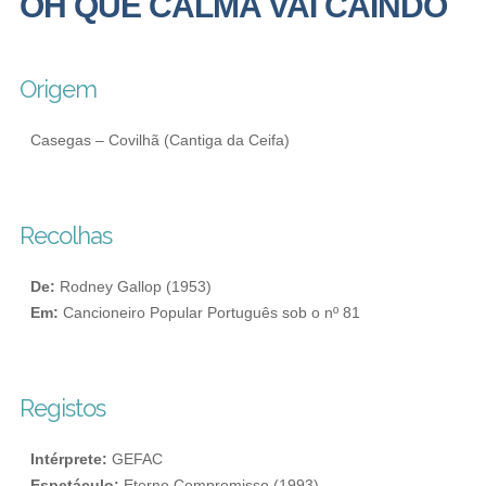
OH QUE CALMA VAI CAINDO
Origem
Casegas – Covilhã (Cantiga da Ceifa)
Recolhas
De:
Rodney Gallop (1953)
Em:
Cancioneiro Popular Português sob o nº 81
Registos
Intérprete:
GEFAC
Espetáculo:
Eterno Compromisso (1993)