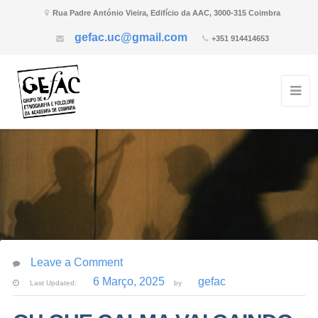
Rua Padre António Vieira, Edifício da AAC, 3000-315 Coimbra
gefac.uc@gmail.com
+351 914414653
Leave a Comment
6 Março, 2025
gefac
Last Updated:
by