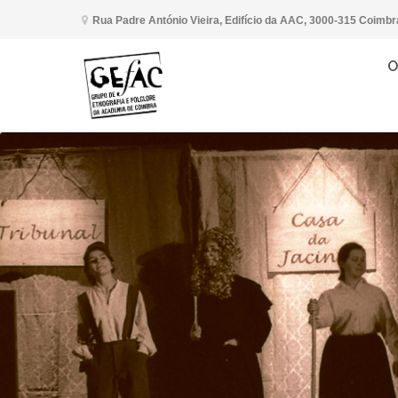
Rua Padre António Vieira, Edifício da AAC, 3000-315 Coimbr
O