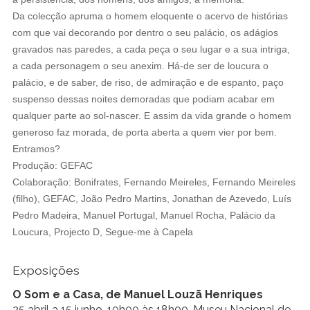
Da colecção apruma o homem eloquente o acervo de histórias
com que vai decorando por dentro o seu palácio, os adágios
gravados nas paredes, a cada peça o seu lugar e a sua intriga,
a cada personagem o seu anexim. Há-de ser de loucura o
palácio, e de saber, de riso, de admiração e de espanto, paço
suspenso dessas noites demoradas que podiam acabar em
qualquer parte ao sol-nascer. E assim da vida grande o homem
generoso faz morada, de porta aberta a quem vier por bem.
Entramos?
Produção: GEFAC
Colaboração: Bonifrates, Fernando Meireles, Fernando Meireles
(filho), GEFAC, João Pedro Martins, Jonathan de Azevedo, Luís
Pedro Madeira, Manuel Portugal, Manuel Rocha, Palácio da
Loucura, Projecto D, Segue-me à Capela
Exposições
O Som e a Casa, de Manuel Louzã Henriques
25 abril a 15 junho, 10h00 às 18h00, Museu Nacional de