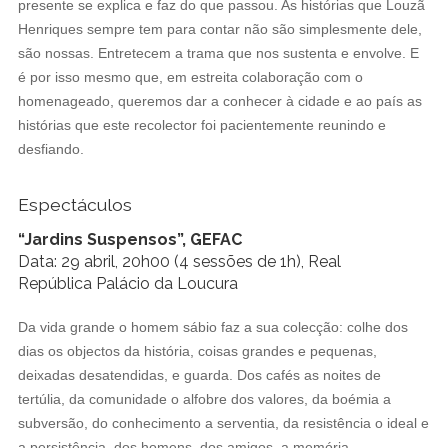
presente se explica e faz do que passou. As histórias que Louzã
Henriques sempre tem para contar não são simplesmente dele,
são nossas. Entretecem a trama que nos sustenta e envolve. E
é por isso mesmo que, em estreita colaboração com o
homenageado, queremos dar a conhecer à cidade e ao país as
histórias que este recolector foi pacientemente reunindo e
desfiando.
Espectáculos
“Jardins Suspensos”, GEFAC
Data: 29 abril, 20h00 (4 sessões de 1h), Real
República Palácio da Loucura
Da vida grande o homem sábio faz a sua colecção: colhe dos
dias os objectos da história, coisas grandes e pequenas,
deixadas desatendidas, e guarda. Dos cafés as noites de
tertúlia, da comunidade o alfobre dos valores, da boémia a
subversão, do conhecimento a serventia, da resistência o ideal e
a persistência, dos homens, dos amigos, a memória.