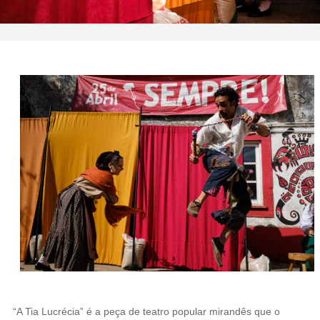
“A Tia Lucrécia” é a peça de teatro popular mirandês que o