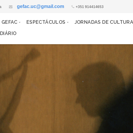
gefac.uc@gmail.com
a
+351 914414653
 GEFAC
ESPECTÁCULOS
JORNADAS DE CULTUR
DIÁRIO