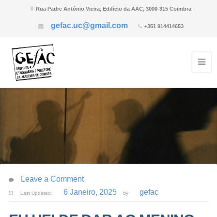
Rua Padre António Vieira, Edifício da AAC, 3000-315 Coimbra
gefac.uc@gmail.com
+351 914414653
Leave a Comment
6 Janeiro, 2025
gefac
Last Updated:
by