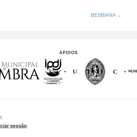
BESBIANA
→
APOIOS
AC
iciar sessão