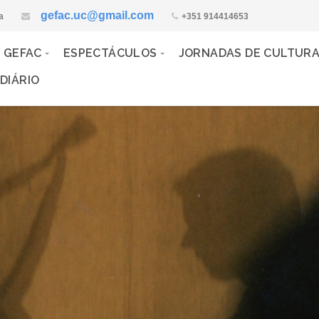
gefac.uc@gmail.com
a
+351 914414653
 GEFAC
ESPECTÁCULOS
JORNADAS DE CULTUR
DIÁRIO