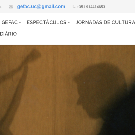
gefac.uc@gmail.com
a
+351 914414653
 GEFAC
ESPECTÁCULOS
JORNADAS DE CULTUR
DIÁRIO