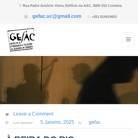
Rua Padre António Vieira, Edifício da AAC, 3000-315 Coimbra
gefac.uc@gmail.com
+351 914414653
Leave a Comment
5 Janeiro, 2025
gefac
Last Updated:
by