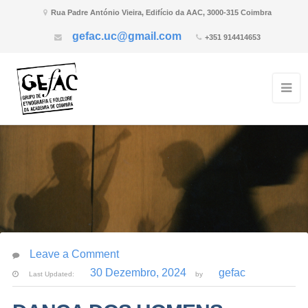
Rua Padre António Vieira, Edifício da AAC, 3000-315 Coimbra
gefac.uc@gmail.com
+351 914414653
Leave a Comment
30 Dezembro, 2024
gefac
Last Updated:
by