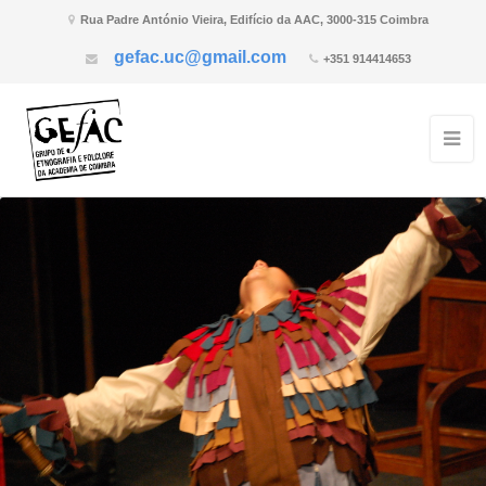
Rua Padre António Vieira, Edifício da AAC, 3000-315 Coimbra
gefac.uc@gmail.com
+351 914414653